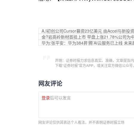
A,I初创公司Cursor募资23亿美元 由Accel与新投
金?岩高岭新材首挂上市 早盘上涨21.78%公司
华为:张平安：华为384昇‘腾’AI云服务已上线 未
声明：证券时报力求信息真实、准确，文章提及内
下载“证券时报”官方APP，或关注官方微信公众
网友评论
登录
后可以发言
网友评论仅供其表达个人看法，并不表明证券时报立场