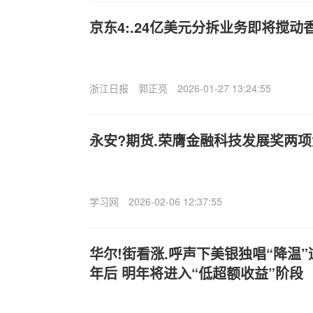
京东4:.24亿美元分拆业务即将搅动香
浙江日报
郭正亮
2026-01-27 13:24:55
永安?期货.荣膺金融科技发展奖两
学习网
2026-02-06 12:37:55
华尔!街看涨.呼声下美银独唱“降温”
年后 明年将进入“低超额收益”阶段